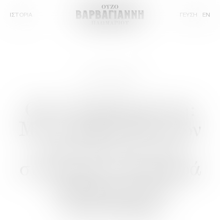
ΙΣΤΟΡΙΑ
ΓΕΥΣΗ
EN
4 ΟΚΤΩΒΡΙΟΥ 2023
Ούζο
Βαρβαγιάννη:
Με
ιστορία
160
ετών
και
6
γενιές
που
συνεχίζουν
τη
μακρά
παράδοση
της
απόσταξης