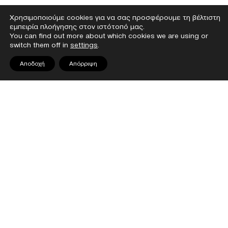
Χρησιμοποιούμε cookies για να σας προσφέρουμε τη βέλτιστη
εμπειρία πλοήγησης στον ιστότοπό μας.
You can find out more about which cookies we are using or
switch them off in
settings
.
Αποδοχή
Απόρριψη