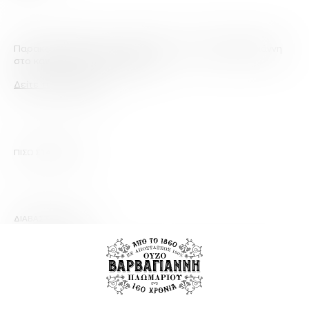
Παρακολουθείστε την συνέντευξη του Γιάννη Βαρβαγιάννη
στο κανάλι της Ναυτεμπορικής.
Δείτε το video εδώ
ΠΙΣΩ ΣΤΑ ΑΡΘΡΑ
ΔΙΑΒΑΣΤΕ ΕΠΙΣΗΣ
5 ΦΕΒΡΟΥΑΡΙΟΥ 2026
Δυναμική παρουσία του Ούζου Βαρβαγιάννη στη
διοργάνωση «Ελληνικό Απόσταγμα 2026»