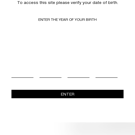
To access this site please verify your date of birth.
5 ΦΕΒΡΟΥΑΡΙΟΥ 2026
Δυναμική παρου
ENTER THE YEAR OF YOUR BIRTH
Βαρβαγιάννη στη διοργάνωση «Ε
Απόσταγμα 2026»
ENTER
12 ΜΑΪΟΥ 2025
Τιμητική Διάκρισ
Βαρβαγιάννη από τον ΣΒΑΠ – 16
Επιχειρηματικής Παράδοσης και