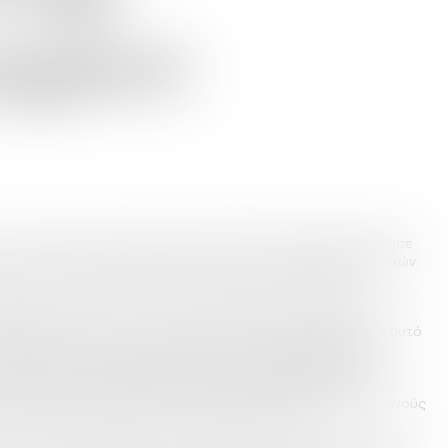
ρίου
το πλαίσιο της εταιρικής κοινωνικής ευθύνης, πραγματοποίησε
ητα του Πλωμαρίου, προσφέροντας κουτιά φύλαξης απινιδωτών
λειας των κατοίκων και των επισκεπτών της περιοχής.
ννη δώρισε 10 κουτιά τα οποία έχουν ήδη τοποθετηθεί σε
ρίου, φυλάσσοντας απινιδωτές σε στρατηγικά σημεία. Με αυτό
πινιδωτές θα είναι λειτουργικοί και έτοιμοι για χρήση σε
οθέτησή τους σε κεντρικές τοποθεσίες διασφαλίζει άμεση
της ανάγκης, παρέχοντας ζωτικής σημασίας βοήθεια σε
ν απινιδωτών είναι ιδιαίτερα σημαντική κατά τους καλοκαιρινούς
εριοχής αυξάνεται λόγω της έλευσης τουριστών.