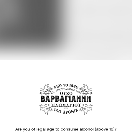
Στο πλαίσιο της εν λόγω χορηγ
του προγράμματος “Kids Save Li
σεμιναρίου 140 άτομα, μικροί κ
είναι σε θέση να ανταποκριθούν
Επιπλέον, σεμινάριο χρήσης απ
Βαρβαγιάννη με τη συμμετοχή τ
να είναι σε ετοιμότητα σε περί
Ομάδα Διάσωσης (Παράρτημα Λ
Με αυτή την πρωτοβουλία η εται
των κατοίκων του Πλωμαρίου προ
κοινωνικής ευαισθησίας.
ΔΙΑΒΑΣΤΕ ΕΠΙΣΗΣ
Are you of legal age to consume alcohol (above 18)?