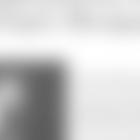
ότητα
Πλωμα
Η εταιρεία Ούζο Βαρβαγιάννη, σ
δωρεά προς την τοπική κοινότ
με στόχο την ενίσχυση της ασφά
Συγκεκριμένα, το Ούζο Βαρβαγιά
εξωτερικούς χώρους του Πλωμα
τον τρόπο διασφαλίζεται ότι οι α
επείγουσες καταστάσεις. Η τοπ
πρόσβαση σε περιπτώσεις έκτακ
κρίσιμες στιγμές. Η παρουσία τω
μήνες, όταν ο πληθυσμός της π