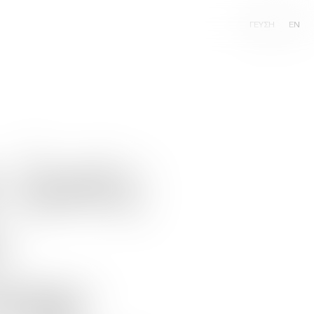
ΓΕΥΣΗ
EN
ι
ζωές
ο
την