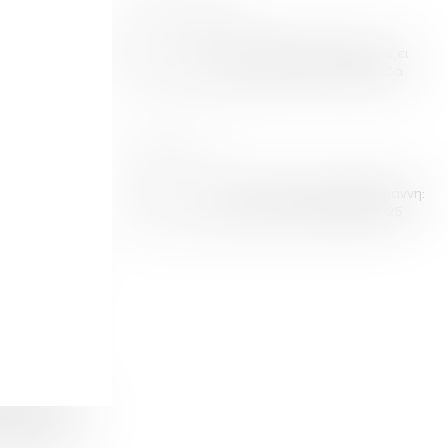
4 ΣΕΠΤΕΜΒΡΙΟΥ 2025
σία του Ούζου
Ούζο Βαρβαγιάννη: Στηρίζει
λληνικό
γαστρονομικές δράσεις σε όλη την Ελλάδα
4 ΜΑΡΤΙΟΥ 2025
165 Χρόνια Ούζο Βαρβαγιάννη:
Επετειακή Παρουσία στη FOOD EXPO 2025
η για το Ούζο
5 Χρόνια
 Καινοτομίας