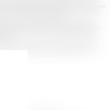
ίας, η εταιρία συνέδραμε στην υλοποίηση εκπαίδευσης ΚΑΡΠΑ
ves” στο 3ο Δημοτικό Σχολείο Πλωμαρίου. Κατά τη διάρκεια του
αι μεγάλοι, εκπαιδεύτηκαν στη χρήση των απινιδωτών, ώστε να
 με αμεσότητα σε επείγοντα περιστατικά.
ινιδωτών πραγματοποιήθηκε στις εγκαταστάσεις του Ούζου
ων εργαζομένων της εταιρείας, οι οποίοι εκπαιδεύτηκαν ώστε
πτωση ανάγκης. Το σεμινάριο υλοποιήθηκε από την Ελληνική
έσβου).
ρεία φροντίζει έμπρακτα για την ασφάλεια και την ευημερία
άγοντας τις αξίες της υγείας, της προστασίας και της