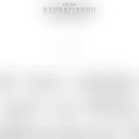
27 ΙΟΥΝΙΟΥ 2024
εά
που
σώζε
από
το
Ούζ
ρβαγιάννη
σ