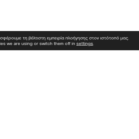
σφέρουμε τη βέλτιστη εμπειρία πλοήγησης στον ιστότοπό μας.
es we are using or switch them off in
settings
.