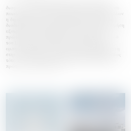
Πέντε διαφορετικά προϊόντα, πέντε
διαφορετικοί χαρακτήρες ούζου που ταιριάζουν σε
ποικίλες στιγμές και διαθέσεις. Κοινό στοιχείο όλων
η δημιουργία τους από απόσταξη 100% με αργές
διαδικασίες, σε μικρούς χάλκινους άμβυκες, η χρήση
εξαιρετικής ποιότητας γλυκάνισου και άλλων
πρώτων υλών, η προσθήκη του κρυστάλλινου νερού
του Πλωμαρίου και φυσικά η συσσωρευμένη
εμπειρία 164 χρόνων της οικογένειας Βαρβαγιάννη
στην απόσταξη του ούζου. Αργά, υπομονετικά, όπως
τότε που ο Ευστάθιος Βαρβαγιάννης απέσταξε το
πρώτο του ούζο το 1860.