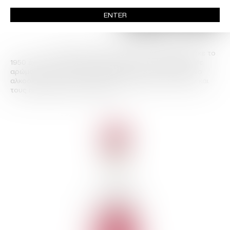
ENTER
Ένα ξηρό, ρωμαλέο ούζο που δημιουργήθηκε το
1950 έχοντας στο μυαλό τα ζητούμενα των ναυτικών. Με
αρώματα άγριων βοτάνων και γλυκανίσου και τον έντονο
αλκοολικό τίτλο των 47 βαθμών, θα ενθουσιάσει ακόμα και
τους πιο έμπειρους ουζοπότες.