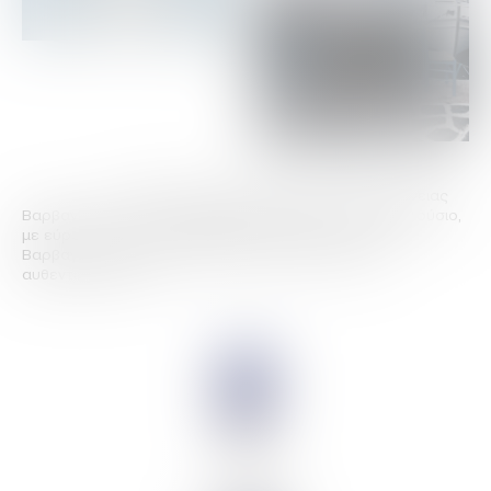
Το κλασσικό, διαχρονικό Ούζο της οικογένειας
Βαρβαγιάννη, στους 46 βαθμούς. Αυστηρό αλλά και πλούσιο,
με εύρος, φινέτσα και μια θαλασσινή αύρα, το Ούζο
Βαρβαγιάννη μπλε απευθύνεται στους λάτρεις του
αυθεντικού ούζου.