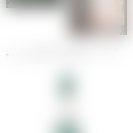
Το απαλό ούζο της οικογένειας Βαρβαγιάννη,
εύκολα προσεγγίσιμο στους 42 βαθμούς.