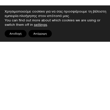
Χρησιμοποιούμε cookies για να σας προσφέρουμε τη βέλτιστη
εμπειρία πλοήγησης στον ιστότοπό μας.
You can find out more about which cookies we are using or
switch them off in
settings
.
Αποδοχή
Απόρριψη