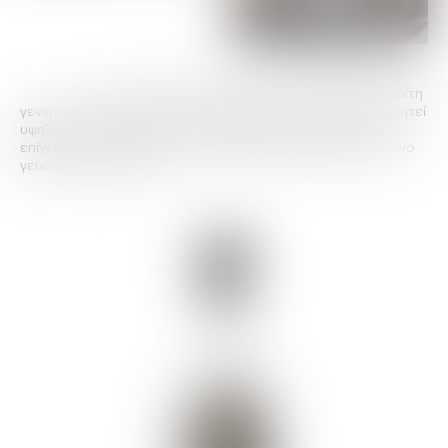
Έντονο, πλούσιο και απόλυτο, το Ούζο Αφροδίτη
γεννήθηκε το 1962. Προϊόν εκλεκτού αποστάγματος, επιζητεί
υψηλής ποιότητας γευστικά εδέσματα. Με όγκο, μακρά
επίγευση και αλκοολικό τίτλο 48 βαθμών, αφήνει ένα έντονο
γευστικό αποτύπωμα.