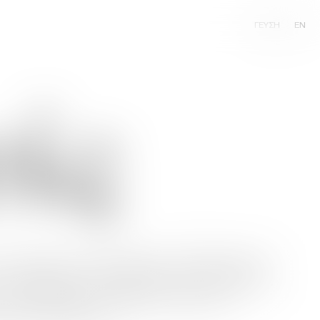
ΓΕΥΣΗ
EN
ίς
ε 25 χώρες παγκοσμίως. Η Ποτοποιία
αναφέρονται αναλυτικά στη συνέχεια.
ε το υψηλής ποιότητας ούζο που
νήστε μαζί μας.