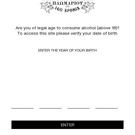
Are you of legal age to consume alcohol (above 18)?
To access this site please verify your date of birth.
ENTER THE YEAR OF YOUR BIRTH
ENTER