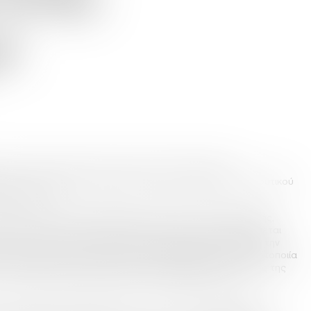
ι
ωρά στην κατασκευή νέου εργοστασίου παραγωγής
ης, στο Πλωμάρι της Λέσβου, μετά την ένταξη του επενδυτικού
ξιακό Νόμο.
ιρία στοχεύει στον διπλασιασμό της ικανότητας παραγωγής,
ητά της στην αγορά και την ικανότητά της να ανταποκρίνεται
κι εκτός συνόρων, διατηρώντας ταυτόχρονα αναλλοίωτη την
ή δραστηριότητα αποτελεί ένα σημαντικό βήμα για την Ποτοποιία
λή της θέση στον κλάδο. Αξίζει να σημειωθεί ότι ο τζίρος της
. € ενώ τους πρώτους μήνες του 2024 τρέχει με ρυθμό