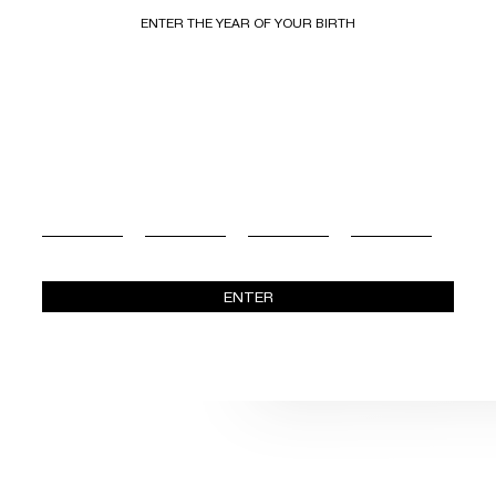
Απόσταγμα 2026»
ENTER THE YEAR OF YOUR BIRTH
ENTER
12 ΜΑΪΟΥ 2025
Τιμητική Διάκρισ
Βαρβαγιάννη από τον ΣΒΑΠ – 16
Επιχειρηματικής Παράδοσης και