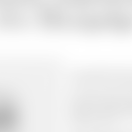
στο
Πλωμάρ
Η Ποτοποιία Βαρβαγιάννη προχ
αλκοολούχων ποτών στην έδρα τ
της προγράμματος στον Αναπτυ
Με την εν λόγω επένδυση η ετα
ενισχύοντας την ανταγωνιστικότ
στην αυξανόμενη ζήτηση εντός 
ποιότητά της. Η επενδυτική αυτ
Βαρβαγιάννη, ενισχύοντας την κα
εταιρίας για το 2023 ήταν 5 εκ
ανάπτυξης 10% σε αξία.