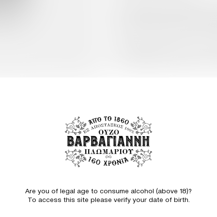
Με τη σύγχρονη υποδομή και τη
είναι έτοιμο να ανταποκριθεί στ
ευκαιρίες ανάπτυξης σε παγκόσμ
χωρίς να έχει προβεί σε νέες αν
Με δέσμευση στην ποιότητα και 
μέλλον προσδοκώντας ότι η νέα
της επιχείρησης, ενισχύοντας τη
ΔΙΑΒΑΣΤΕ ΕΠΙΣΗΣ
5 ΦΕΒΡΟΥΑΡΙΟΥ 2026
Are you of legal age to consume alcohol (above 18)?
To access this site please verify your date of birth.
Δυναμική παρου
Βαρβαγιάννη στη διοργάνωση «Ε