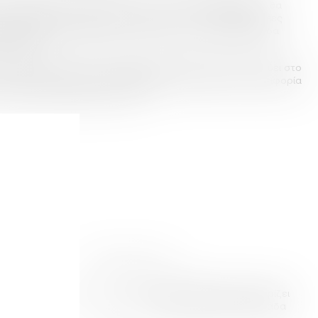
ν αυξημένη παραγωγική ικανότητα το Ούζο Βαρβαγιάννη, θα
ις αυξανόμενες απαιτήσεις της αγοράς και να επιδιώξει νέες
ιο επίπεδο, διατηρώντας τις τιμές του σε προσιτά επίπεδα
ατιμήσεις.
την καινοτομία το Ούζο Βαρβαγιάννη συνεχίζει να επενδύει στο
 μονάδα θα συμβάλει στη μακροπρόθεσμη επιτυχία και αειφορία
ν τοπική και εγχώρια οικονομία.
4 ΣΕΠΤΕΜΒΡΙΟΥ 2025
σία του Ούζου
Ούζο Βαρβαγιάννη: Στηρίζει
λληνικό
γαστρονομικές δράσεις σε όλη την Ελλάδα