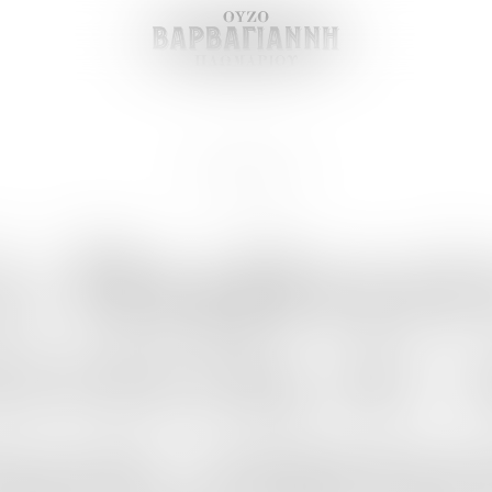
9 ΙΟΥΛΙΟΥ 2024
ο
Βαρβαγιά
ένδυση
σε
αμμή
παραγ