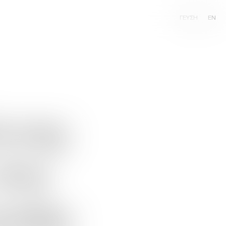
ΓΕΥΣΗ
EN
ννη:
νέα
ωγής