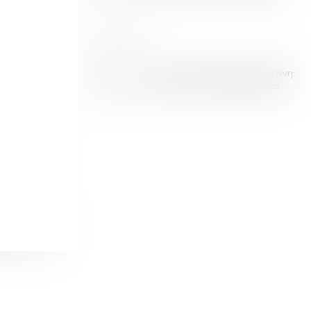
4 ΜΑΡΤΙΟΥ 2025
165 Χρόνια Ούζο Βαρβαγιάννη:
Επετειακή Παρουσία στη FOOD EXPO 2025
η για το Ούζο
5 Χρόνια
 Καινοτομίας